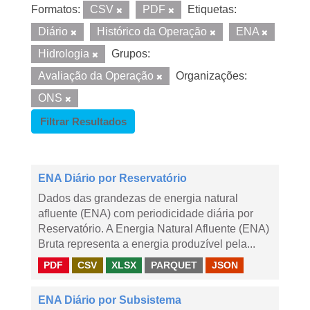
Formatos:
CSV
PDF
Etiquetas:
Diário
Histórico da Operação
ENA
Hidrologia
Grupos:
Avaliação da Operação
Organizações:
ONS
Filtrar Resultados
ENA Diário por Reservatório
Dados das grandezas de energia natural
afluente (ENA) com periodicidade diária por
Reservatório. A Energia Natural Afluente (ENA)
Bruta representa a energia produzível pela...
PDF
CSV
XLSX
PARQUET
JSON
ENA Diário por Subsistema