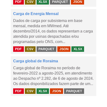
PDF
CSV
XLSX
PARQUET
JSON
Carga de Energia Mensal
Dados de carga por subsistema em base
mensal, medida em MWmed. Até
dezembro/2014, os dados representam a carga
atendida por usinas despachadas e/ou
programadas pelo ONS, com...
PDF
CSV
PARQUET
JSON
XLSX
Carga global de Roraima
Carga global de Roraima no período de
fevereiro-2022 a agosto-2025, em atendimento
ao Despacho nº 2.282, de 6 de agosto de 2024.
Os dados disponibilizados fazem parte de um...
PDF
CSV
XLSX
JSON
PARQUET