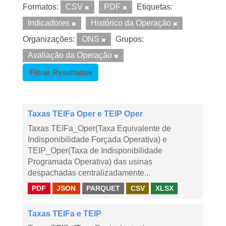
Formatos:
CSV
PDF
Etiquetas:
Indicadores
Histórico da Operação
Organizações:
ONS
Grupos:
Avaliação da Operação
Filtrar Resultados
Taxas TEIFa Oper e TEIP Oper
Taxas TEIFa_Oper(Taxa Equivalente de
Indisponibilidade Forçada Operativa) e
TEIP_Oper(Taxa de Indisponibilidade
Programada Operativa) das usinas
despachadas centralizadamente...
PDF
JSON
PARQUET
CSV
XLSX
Taxas TEIFa e TEIP