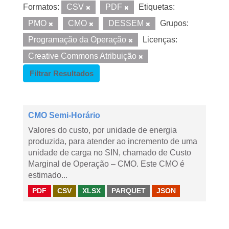
Formatos:
CSV
PDF
Etiquetas:
PMO
CMO
DESSEM
Grupos:
Programação da Operação
Licenças:
Creative Commons Atribuição
Filtrar Resultados
CMO Semi-Horário
Valores do custo, por unidade de energia
produzida, para atender ao incremento de uma
unidade de carga no SIN, chamado de Custo
Marginal de Operação – CMO. Este CMO é
estimado...
PDF
CSV
XLSX
PARQUET
JSON