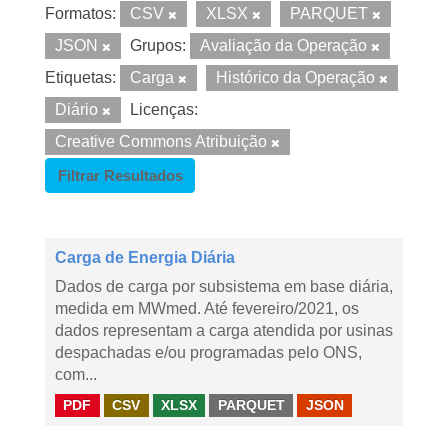
Formatos:
CSV
XLSX
PARQUET
JSON
Grupos:
Avaliação da Operação
Etiquetas:
Carga
Histórico da Operação
Diário
Licenças:
Creative Commons Atribuição
Filtrar Resultados
Carga de Energia Diária
Dados de carga por subsistema em base diária,
medida em MWmed. Até fevereiro/2021, os
dados representam a carga atendida por usinas
despachadas e/ou programadas pelo ONS,
com...
PDF
CSV
XLSX
PARQUET
JSON