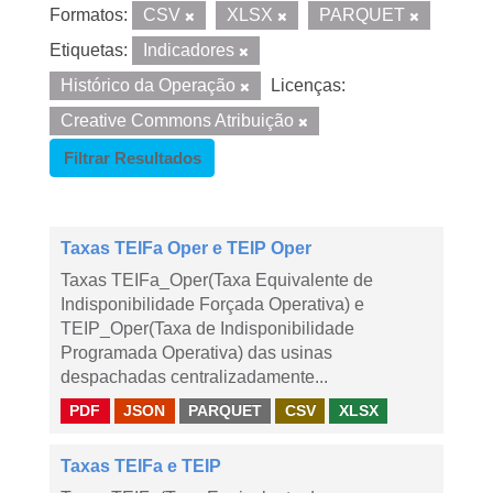
Formatos:
CSV
XLSX
PARQUET
Etiquetas:
Indicadores
Histórico da Operação
Licenças:
Creative Commons Atribuição
Filtrar Resultados
Taxas TEIFa Oper e TEIP Oper
Taxas TEIFa_Oper(Taxa Equivalente de
Indisponibilidade Forçada Operativa) e
TEIP_Oper(Taxa de Indisponibilidade
Programada Operativa) das usinas
despachadas centralizadamente...
PDF
JSON
PARQUET
CSV
XLSX
Taxas TEIFa e TEIP