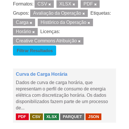
Formatos:
CSV
XLSX
PDF
Grupos:
Avaliação da Operação
Etiquetas:
Carga
Histórico da Operação
Horário
Licenças:
Creative Commons Atribuição
Filtrar Resultados
Curva de Carga Horária
Dados de curva de carga horária, que
representam o perfil de consumo de energia
elétrica com discretização horária. Os dados
disponibilizados fazem parte de um processo
de...
PDF
CSV
XLSX
PARQUET
JSON