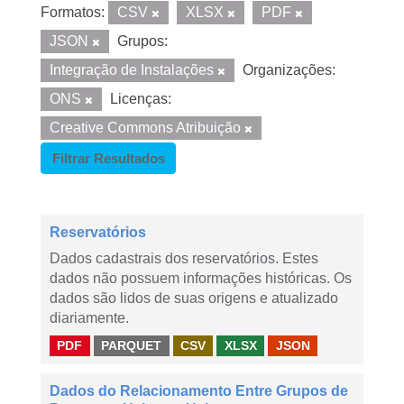
Formatos:
CSV
XLSX
PDF
JSON
Grupos:
Integração de Instalações
Organizações:
ONS
Licenças:
Creative Commons Atribuição
Filtrar Resultados
Reservatórios
Dados cadastrais dos reservatórios. Estes
dados não possuem informações históricas. Os
dados são lidos de suas origens e atualizado
diariamente.
PDF
PARQUET
CSV
XLSX
JSON
Dados do Relacionamento Entre Grupos de