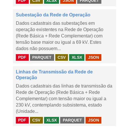
PDF
CSV
XLSX
JSON
PARQUET
Subestação da Rede de Operação
Dados cadastrais das subestações em
operação existentes na Rede de Operação
(Rede Básica + Rede Complementar) com
tensão base maior ou igual a 69 kV. Estes
dados não possuem...
PDF
PARQUET
CSV
XLSX
JSON
Linhas de Transmissão da Rede de
Operação
Dados cadastrais das linhas de transmissão da
Rede de Operação (Rede Básica + Rede
Complementar) com tensão maior ou igual a
230 kV, contemplando subsistema, estado
(Unidade...
PDF
CSV
XLSX
PARQUET
JSON