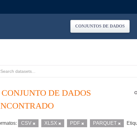
CONJUNTOS DE DADOS
1 CONJUNTO DE DADOS
O
ENCONTRADO
rmatos:
CSV
XLSX
PDF
PARQUET
Etiq