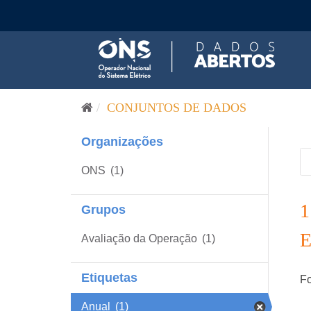
Pular para o conteúdo
CONJUNTOS DE DADOS
Organizações
ONS
(1)
Grupos
Avaliação da Operação
(1)
Etiquetas
Fo
Anual
(1)