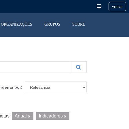
ORGANIZAÇÕES
GRUPOS
SOBRE
rdenar por
uetas:
Anual
Indicadores