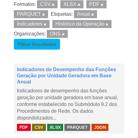
Formatos:
CSV
XLSX
PDF
PARQUET
Etiquetas:
Anual
Indicadores
Histórico da Operação
Organizações:
ONS
Filtrar Resultados
Indicadores de Desempenho das Funções
Geração por Unidade Geradora em Base
Anual
Indicadores de desempenho das funções
geração por unidade geradora em base anual,
conforme estabelecido no Submódulo 9.2 dos
Procedimentos de Rede. Os dados
disponibilizados...
PDF
CSV
XLSX
PARQUET
JSON