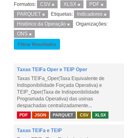
Formatos:
CSV
XLSX
PDF
PARQUET
Etiquetas:
Indicadores
Histórico da Operação
Organizações:
ONS
Filtrar Resultados
Taxas TEIFa Oper e TEIP Oper
Taxas TEIFa_Oper(Taxa Equivalente de
Indisponibilidade Forçada Operativa) e
TEIP_Oper(Taxa de Indisponibilidade
Programada Operativa) das usinas
despachadas centralizadamente...
PDF
JSON
PARQUET
CSV
XLSX
Taxas TEIFa e TEIP