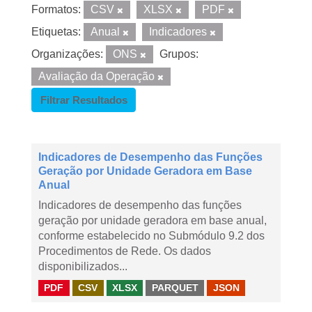
Formatos:
CSV
XLSX
PDF
Etiquetas:
Anual
Indicadores
Organizações:
ONS
Grupos:
Avaliação da Operação
Filtrar Resultados
Indicadores de Desempenho das Funções
Geração por Unidade Geradora em Base
Anual
Indicadores de desempenho das funções
geração por unidade geradora em base anual,
conforme estabelecido no Submódulo 9.2 dos
Procedimentos de Rede. Os dados
disponibilizados...
PDF
CSV
XLSX
PARQUET
JSON