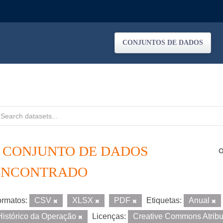
CONJUNTOS DE DADOS
1 CONJUNTO DE DADOS
O
ENCONTRADO
rmatos:
CSV
XLSX
PDF
Etiquetas:
Anual
Histórico da Operação
Licenças:
Creative Commons Atrib