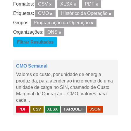
Formatos:
CSV
XLSX
PDF
Etiquetas:
CMO
Histórico da Operação
Grupos:
Programação da Operação
Organizações:
ONS
Filtrar Resultados
CMO Semanal
Valores do custo, por unidade de energia
produzida, para atender ao incremento de uma
unidade de carga no SIN, chamado de Custo
Marginal de Operação – CMO. Valores para
cada...
PDF
CSV
XLSX
PARQUET
JSON