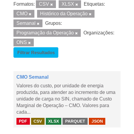
Formatos:
CSV
XLSX
Etiquetas:
CMO
Histórico da Operação
Semanal
Grupos:
Programação da Operação
Organizações:
ONS
Filtrar Resultados
CMO Semanal
Valores do custo, por unidade de energia
produzida, para atender ao incremento de uma
unidade de carga no SIN, chamado de Custo
Marginal de Operação – CMO. Valores para
cada...
PDF
CSV
XLSX
PARQUET
JSON