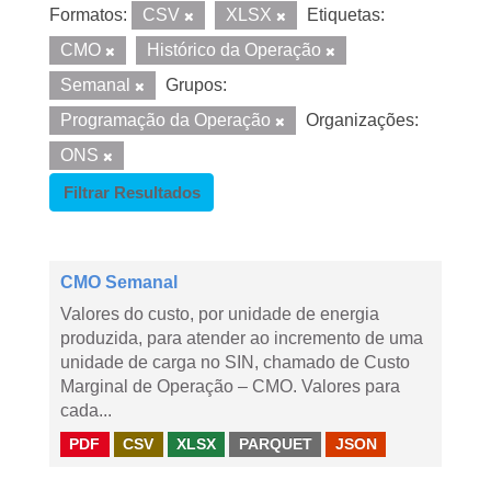
Formatos:
CSV
XLSX
Etiquetas:
CMO
Histórico da Operação
Semanal
Grupos:
Programação da Operação
Organizações:
ONS
Filtrar Resultados
CMO Semanal
Valores do custo, por unidade de energia
produzida, para atender ao incremento de uma
unidade de carga no SIN, chamado de Custo
Marginal de Operação – CMO. Valores para
cada...
PDF
CSV
XLSX
PARQUET
JSON