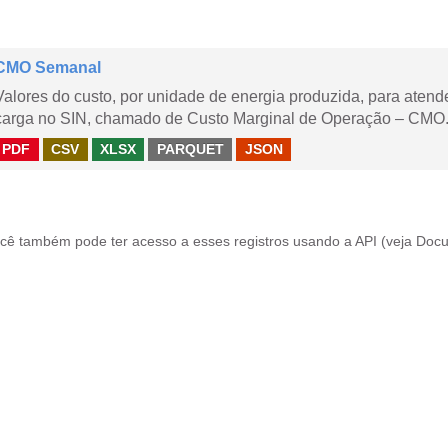
CMO Semanal
Valores do custo, por unidade de energia produzida, para aten
carga no SIN, chamado de Custo Marginal de Operação – CMO. 
PDF
CSV
XLSX
PARQUET
JSON
cê também pode ter acesso a esses registros usando a
API
(veja
Docu