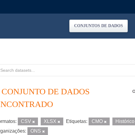
CONJUNTOS DE DADOS
1 CONJUNTO DE DADOS
O
ENCONTRADO
rmatos:
CSV
XLSX
Etiquetas:
CMO
Históric
ganizações:
ONS