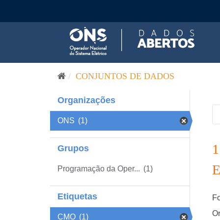
Pular para o conteúdo
CONJUNTOS DE DADOS
Organizações
ONS
(1)
Grupos
Programação da Oper...
(1)
Etiquetas
Fo
Or
CMO
(1)