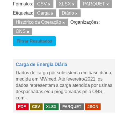
Formatos:
CSV
XLSX
PARQUET
Etiquetas:
Carga
Diário
Histórico da Operação
Organizações:
ONS
Filtrar Resultados
Carga de Energia Diária
Dados de carga por subsistema em base diária,
medida em MWmed. Até fevereiro/2021, os
dados representam a carga atendida por usinas
despachadas e/ou programadas pelo ONS,
com...
PDF
CSV
XLSX
PARQUET
JSON