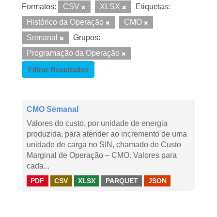
Formatos:
CSV
XLSX
Etiquetas:
Histórico da Operação
CMO
Semanal
Grupos:
Programação da Operação
Filtrar Resultados
CMO Semanal
Valores do custo, por unidade de energia
produzida, para atender ao incremento de uma
unidade de carga no SIN, chamado de Custo
Marginal de Operação – CMO. Valores para
cada...
PDF
CSV
XLSX
PARQUET
JSON