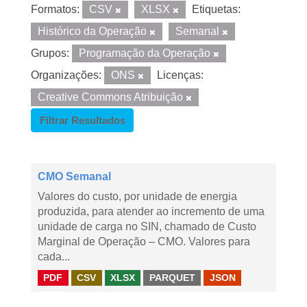
Formatos:
CSV
XLSX
Etiquetas:
Histórico da Operação
Semanal
Grupos:
Programação da Operação
Organizações:
ONS
Licenças:
Creative Commons Atribuição
Filtrar Resultados
CMO Semanal
Valores do custo, por unidade de energia
produzida, para atender ao incremento de uma
unidade de carga no SIN, chamado de Custo
Marginal de Operação – CMO. Valores para
cada...
PDF
CSV
XLSX
PARQUET
JSON