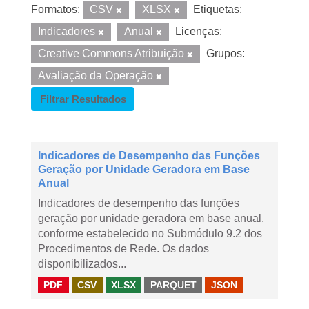
Formatos:
CSV
XLSX
Etiquetas:
Indicadores
Anual
Licenças:
Creative Commons Atribuição
Grupos:
Avaliação da Operação
Filtrar Resultados
Indicadores de Desempenho das Funções
Geração por Unidade Geradora em Base
Anual
Indicadores de desempenho das funções
geração por unidade geradora em base anual,
conforme estabelecido no Submódulo 9.2 dos
Procedimentos de Rede. Os dados
disponibilizados...
PDF
CSV
XLSX
PARQUET
JSON