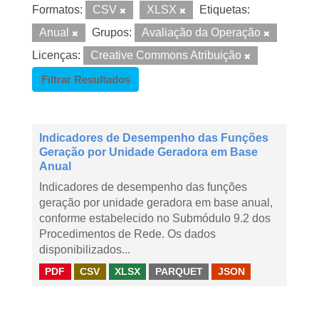
Formatos:
CSV
XLSX
Etiquetas:
Anual
Grupos:
Avaliação da Operação
Licenças:
Creative Commons Atribuição
Filtrar Resultados
Indicadores de Desempenho das Funções
Geração por Unidade Geradora em Base
Anual
Indicadores de desempenho das funções
geração por unidade geradora em base anual,
conforme estabelecido no Submódulo 9.2 dos
Procedimentos de Rede. Os dados
disponibilizados...
PDF
CSV
XLSX
PARQUET
JSON