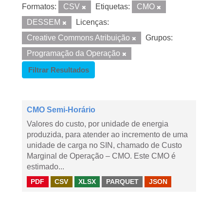
Formatos:
CSV
Etiquetas:
CMO
DESSEM
Licenças:
Creative Commons Atribuição
Grupos:
Programação da Operação
Filtrar Resultados
CMO Semi-Horário
Valores do custo, por unidade de energia
produzida, para atender ao incremento de uma
unidade de carga no SIN, chamado de Custo
Marginal de Operação – CMO. Este CMO é
estimado...
PDF
CSV
XLSX
PARQUET
JSON