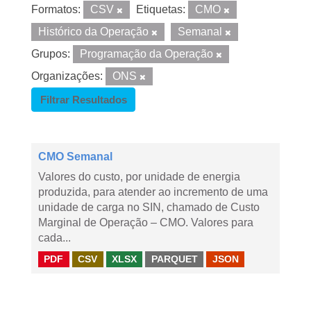
Formatos:
CSV
Etiquetas:
CMO
Histórico da Operação
Semanal
Grupos:
Programação da Operação
Organizações:
ONS
Filtrar Resultados
CMO Semanal
Valores do custo, por unidade de energia
produzida, para atender ao incremento de uma
unidade de carga no SIN, chamado de Custo
Marginal de Operação – CMO. Valores para
cada...
PDF
CSV
XLSX
PARQUET
JSON