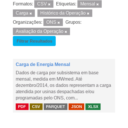
Formatos:
CSV
Etiquetas:
Mensal
Carga
Histórico da Operação
Organizações:
ONS
Grupos:
Avaliação da Operação
Filtrar Resultados
Carga de Energia Mensal
Dados de carga por subsistema em base
mensal, medida em MWmed. Até
dezembro/2014, os dados representam a carga
atendida por usinas despachadas e/ou
programadas pelo ONS, com...
PDF
CSV
PARQUET
JSON
XLSX