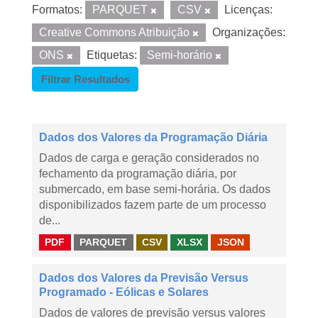
Formatos:
PARQUET
CSV
Licenças:
Creative Commons Atribuição
Organizações:
ONS
Etiquetas:
Semi-horário
Filtrar Resultados
Dados dos Valores da Programação Diária
Dados de carga e geração considerados no
fechamento da programação diária, por
submercado, em base semi-horária. Os dados
disponibilizados fazem parte de um processo
de...
PDF
PARQUET
CSV
XLSX
JSON
Dados dos Valores da Previsão Versus
Programado - Eólicas e Solares
Dados de valores de previsão versus valores