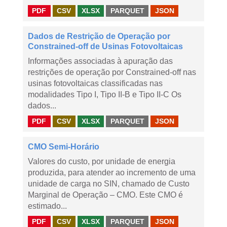
PDF
CSV
XLSX
PARQUET
JSON
Dados de Restrição de Operação por
Constrained-off de Usinas Fotovoltaicas
Informações associadas à apuração das
restrições de operação por Constrained-off nas
usinas fotovoltaicas classificadas nas
modalidades Tipo I, Tipo II-B e Tipo II-C Os
dados...
PDF
CSV
XLSX
PARQUET
JSON
CMO Semi-Horário
Valores do custo, por unidade de energia
produzida, para atender ao incremento de uma
unidade de carga no SIN, chamado de Custo
Marginal de Operação – CMO. Este CMO é
estimado...
PDF
CSV
XLSX
PARQUET
JSON