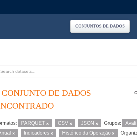
CONJUNTOS DE DADOS
1 CONJUNTO DE DADOS
O
ENCONTRADO
rmatos:
PARQUET
CSV
JSON
Grupos:
Aval
Anual
Indicadores
Histórico da Operação
Organi