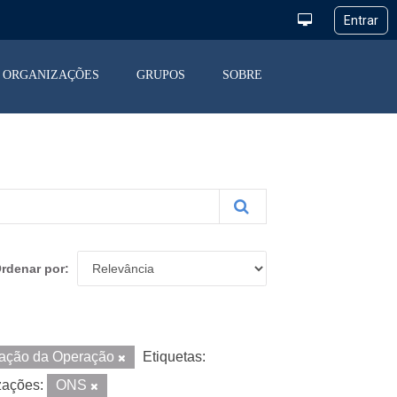
ORGANIZAÇÕES
GRUPOS
SOBRE
rdenar por
iação da Operação
Etiquetas:
zações:
ONS