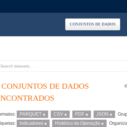
CONJUNTOS DE DADOS
4 CONJUNTOS DE DADOS
O
ENCONTRADOS
rmatos:
PARQUET
CSV
PDF
JSON
Grup
iquetas:
Indicadores
Histórico da Operação
Organiz