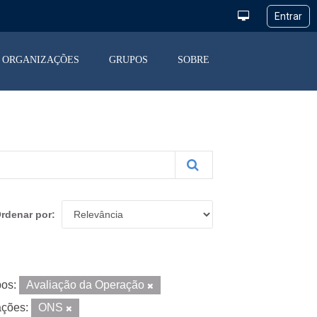
ORGANIZAÇÕES
GRUPOS
SOBRE
rdenar por
os:
Avaliação da Operação
ações:
ONS