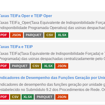
Taxas TEIFa Oper e TEIP Oper
Taxas TEIFa_Oper(Taxa Equivalente de Indisponibilidade Forç
Indisponibilidade Programada Operativa) das usinas despachad
PDF
JSON
PARQUET
CSV
XLSX
Taxas TEIFa e TEIP
Taxas TEIFa(Taxa Equivalente de Indisponibilidade Forçada) e 
Programada) das usinas despachadas centralizadamente pelo ONS
PDF
PARQUET
CSV
XLSX
JSON
Indicadores de Desempenho das Funções Geração por Uni
Indicadores de desempenho das funções geração por unidade 
estabelecido no Submódulo 9.2 dos Procedimentos de Rede. Os 
PDF
CSV
XLSX
PARQUET
JSON