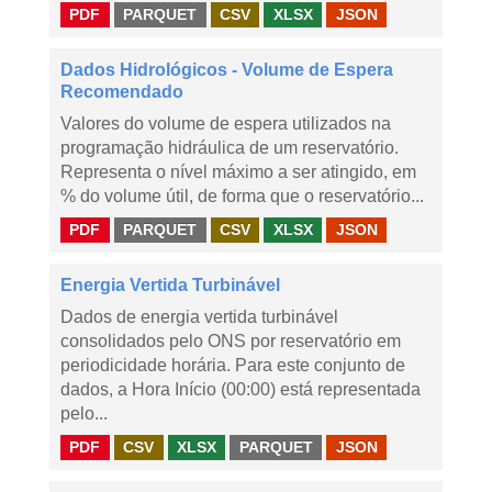
PDF
PARQUET
CSV
XLSX
JSON
Dados Hidrológicos - Volume de Espera
Recomendado
Valores do volume de espera utilizados na
programação hidráulica de um reservatório.
Representa o nível máximo a ser atingido, em
% do volume útil, de forma que o reservatório...
PDF
PARQUET
CSV
XLSX
JSON
Energia Vertida Turbinável
Dados de energia vertida turbinável
consolidados pelo ONS por reservatório em
periodicidade horária. Para este conjunto de
dados, a Hora Início (00:00) está representada
pelo...
PDF
CSV
XLSX
PARQUET
JSON