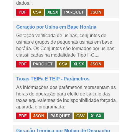
dados...
PDF
CSV
XLSX
PARQUET
JSON
Geração por Usina em Base Horária
Geração verificada de usinas, conjuntos de
usinas e grupos de pequenas usinas em base
horária. Os Conjuntos são formados por usinas
classificadas na modalidade Tipo II-C,...
PDF
PARQUET
CSV
XLSX
JSON
Taxas TEIFa E TEIP - Parâmetros
As informações dos parâmetros representam as
horas de operação para efeito de cálculo das
taxas equivalentes de indisponibilidade forçada
apurada e programada.
PDF
JSON
PARQUET
CSV
XLSX
Geração Térmica por Motivo de Despacho