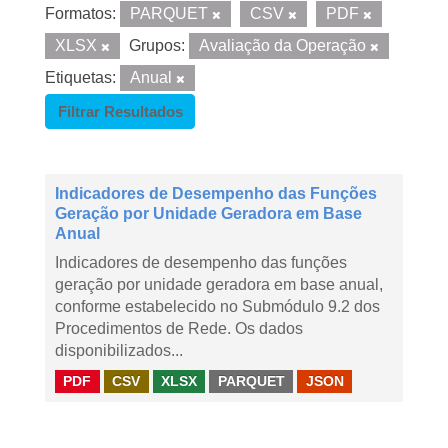
Formatos:
PARQUET
CSV
PDF
XLSX
Grupos:
Avaliação da Operação
Etiquetas:
Anual
Filtrar Resultados
Indicadores de Desempenho das Funções
Geração por Unidade Geradora em Base
Anual
Indicadores de desempenho das funções
geração por unidade geradora em base anual,
conforme estabelecido no Submódulo 9.2 dos
Procedimentos de Rede. Os dados
disponibilizados...
PDF
CSV
XLSX
PARQUET
JSON