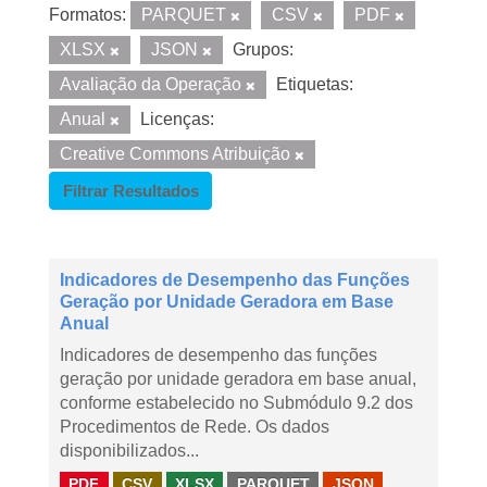
Formatos:
PARQUET
CSV
PDF
XLSX
JSON
Grupos:
Avaliação da Operação
Etiquetas:
Anual
Licenças:
Creative Commons Atribuição
Filtrar Resultados
Indicadores de Desempenho das Funções
Geração por Unidade Geradora em Base
Anual
Indicadores de desempenho das funções
geração por unidade geradora em base anual,
conforme estabelecido no Submódulo 9.2 dos
Procedimentos de Rede. Os dados
disponibilizados...
PDF
CSV
XLSX
PARQUET
JSON