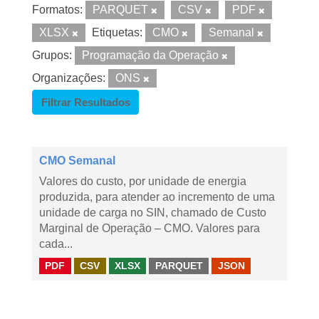
Formatos:
PARQUET
CSV
PDF
XLSX
Etiquetas:
CMO
Semanal
Grupos:
Programação da Operação
Organizações:
ONS
Filtrar Resultados
CMO Semanal
Valores do custo, por unidade de energia
produzida, para atender ao incremento de uma
unidade de carga no SIN, chamado de Custo
Marginal de Operação – CMO. Valores para
cada...
PDF
CSV
XLSX
PARQUET
JSON