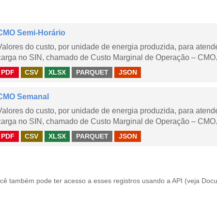
CMO Semi-Horário
Valores do custo, por unidade de energia produzida, para aten
carga no SIN, chamado de Custo Marginal de Operação – CMO.
PDF
CSV
XLSX
PARQUET
JSON
CMO Semanal
Valores do custo, por unidade de energia produzida, para aten
carga no SIN, chamado de Custo Marginal de Operação – CMO. 
PDF
CSV
XLSX
PARQUET
JSON
cê também pode ter acesso a esses registros usando a
API
(veja
Docu