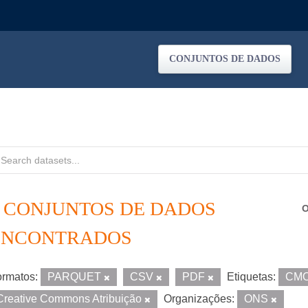
CONJUNTOS DE DADOS
2 CONJUNTOS DE DADOS
O
ENCONTRADOS
rmatos:
PARQUET
CSV
PDF
Etiquetas:
CM
Creative Commons Atribuição
Organizações:
ONS