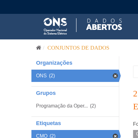
Pular para o conteúdo
CONJUNTOS DE DADOS
Organizações
ONS
(2)
Grupos
Programação da Oper...
(2)
Etiquetas
Fo
CMO
(2)