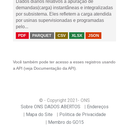
Dados diários relativos à apuração de
demandas(carga) instantâneas e integralizadas
por subsistema. Eles refletem a carga atendida
por usinas supervisionadas e programadas
pelo...
PDF
PARQUET
CSV
XLSX
JSON
Você também pode ter acesso a esses registros usando
a
API
(veja
Documentação da API
).
© - Copyright
2021
- ONS
Sobre ONS DADOS ABERTOS
Endereços
Mapa do Site
Politica de Privacidade
Membro do GO15