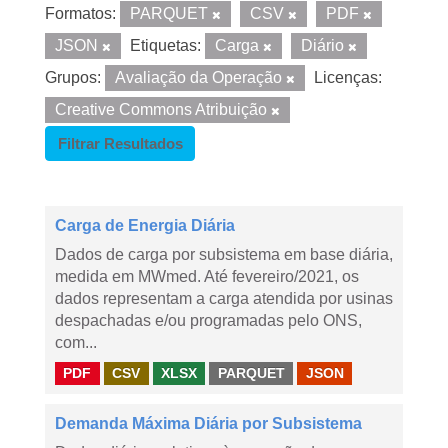
Formatos:
PARQUET
CSV
PDF
JSON
Etiquetas:
Carga
Diário
Grupos:
Avaliação da Operação
Licenças:
Creative Commons Atribuição
Filtrar Resultados
Carga de Energia Diária
Dados de carga por subsistema em base diária,
medida em MWmed. Até fevereiro/2021, os
dados representam a carga atendida por usinas
despachadas e/ou programadas pelo ONS,
com...
PDF
CSV
XLSX
PARQUET
JSON
Demanda Máxima Diária por Subsistema