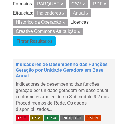
Formatos:
PARQUET
CSV
PDF
Etiquetas:
Indicadores
Anual
Histórico da Operação
Licenças:
Creative Commons Atribuição
Filtrar Resultados
Indicadores de Desempenho das Funções
Geração por Unidade Geradora em Base
Anual
Indicadores de desempenho das funções
geração por unidade geradora em base anual,
conforme estabelecido no Submódulo 9.2 dos
Procedimentos de Rede. Os dados
disponibilizados...
PDF
CSV
XLSX
PARQUET
JSON