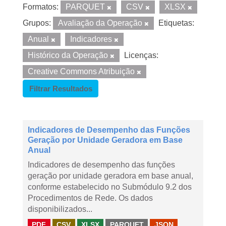
Formatos:
PARQUET
CSV
XLSX
Grupos:
Avaliação da Operação
Etiquetas:
Anual
Indicadores
Histórico da Operação
Licenças:
Creative Commons Atribuição
Filtrar Resultados
Indicadores de Desempenho das Funções
Geração por Unidade Geradora em Base
Anual
Indicadores de desempenho das funções
geração por unidade geradora em base anual,
conforme estabelecido no Submódulo 9.2 dos
Procedimentos de Rede. Os dados
disponibilizados...
PDF
CSV
XLSX
PARQUET
JSON