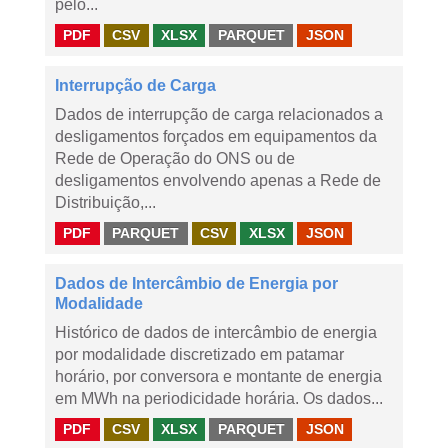
pelo...
PDF
CSV
XLSX
PARQUET
JSON
Interrupção de Carga
Dados de interrupção de carga relacionados a
desligamentos forçados em equipamentos da
Rede de Operação do ONS ou de
desligamentos envolvendo apenas a Rede de
Distribuição,...
PDF
PARQUET
CSV
XLSX
JSON
Dados de Intercâmbio de Energia por
Modalidade
Histórico de dados de intercâmbio de energia
por modalidade discretizado em patamar
horário, por conversora e montante de energia
em MWh na periodicidade horária. Os dados...
PDF
CSV
XLSX
PARQUET
JSON