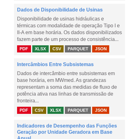
Dados de Disponibilidade de Usinas
Disponibilidade de usinas hidráulicas e
térmicas com modalidade de operação Tipo I e
II-A em base horária. Os dados disponibilizados
fazem parte de um processo de consistência...
PDF
XLSX
CSV
PARQUET
JSON
Intercâmbios Entre Subsistemas
Dados de intercâmbio entre subsistemas em
base horária, em MWmed. As grandezas
representam a soma das medidas de fluxo de
potência ativa nas linhas de transmissão de
fronteira...
PDF
CSV
XLSX
PARQUET
JSON
Indicadores de Desempenho das Funções
Geração por Unidade Geradora em Base
Anual