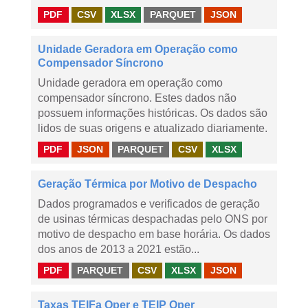
PDF
CSV
XLSX
PARQUET
JSON
Unidade Geradora em Operação como
Compensador Síncrono
Unidade geradora em operação como
compensador síncrono. Estes dados não
possuem informações históricas. Os dados são
lidos de suas origens e atualizado diariamente.
PDF
JSON
PARQUET
CSV
XLSX
Geração Térmica por Motivo de Despacho
Dados programados e verificados de geração
de usinas térmicas despachadas pelo ONS por
motivo de despacho em base horária. Os dados
dos anos de 2013 a 2021 estão...
PDF
PARQUET
CSV
XLSX
JSON
Taxas TEIFa Oper e TEIP Oper