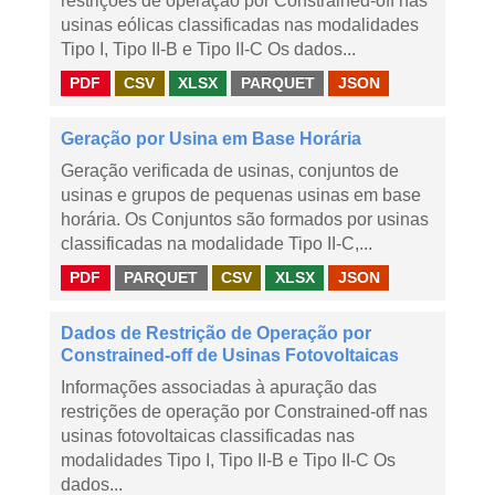
restrições de operação por Constrained-off nas
usinas eólicas classificadas nas modalidades
Tipo I, Tipo II-B e Tipo II-C Os dados...
PDF
CSV
XLSX
PARQUET
JSON
Geração por Usina em Base Horária
Geração verificada de usinas, conjuntos de
usinas e grupos de pequenas usinas em base
horária. Os Conjuntos são formados por usinas
classificadas na modalidade Tipo II-C,...
PDF
PARQUET
CSV
XLSX
JSON
Dados de Restrição de Operação por
Constrained-off de Usinas Fotovoltaicas
Informações associadas à apuração das
restrições de operação por Constrained-off nas
usinas fotovoltaicas classificadas nas
modalidades Tipo I, Tipo II-B e Tipo II-C Os
dados...