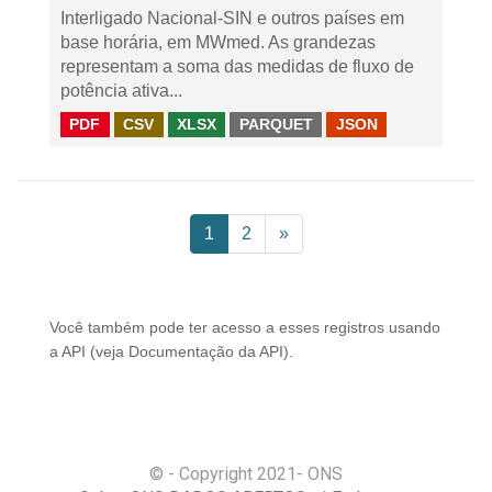
Interligado Nacional-SIN e outros países em
base horária, em MWmed. As grandezas
representam a soma das medidas de fluxo de
potência ativa...
PDF
CSV
XLSX
PARQUET
JSON
1
2
»
Você também pode ter acesso a esses registros usando
a
API
(veja
Documentação da API
).
© - Copyright
2021
- ONS