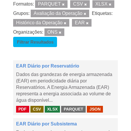
Formatos:
PARQUET
CSV
XLSX
Grupos:
Avaliação da Operação
Etiquetas:
Histórico da Operação
EAR
Organizações:
ONS
Filtrar Resultados
EAR Diário por Reservatório
Dados das grandezas de energia armazenada
(EAR) em periodicidade diária por
Reservatórios. A Energia Armazenada (EAR)
representa a energia associada ao volume de
água disponível...
PDF
CSV
XLSX
PARQUET
JSON
EAR Diário por Subsistema