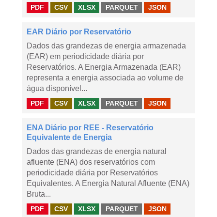
PDF
CSV
XLSX
PARQUET
JSON
EAR Diário por Reservatório
Dados das grandezas de energia armazenada
(EAR) em periodicidade diária por
Reservatórios. A Energia Armazenada (EAR)
representa a energia associada ao volume de
água disponível...
PDF
CSV
XLSX
PARQUET
JSON
ENA Diário por REE - Reservatório
Equivalente de Energia
Dados das grandezas de energia natural
afluente (ENA) dos reservatórios com
periodicidade diária por Reservatórios
Equivalentes. A Energia Natural Afluente (ENA)
Bruta...
PDF
CSV
XLSX
PARQUET
JSON