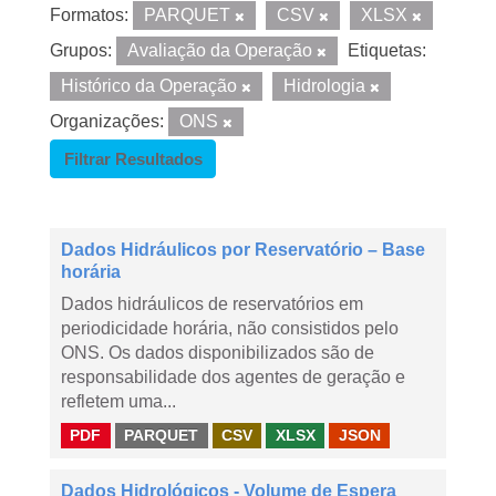
Formatos:
PARQUET
CSV
XLSX
Grupos:
Avaliação da Operação
Etiquetas:
Histórico da Operação
Hidrologia
Organizações:
ONS
Filtrar Resultados
Dados Hidráulicos por Reservatório – Base
horária
Dados hidráulicos de reservatórios em
periodicidade horária, não consistidos pelo
ONS. Os dados disponibilizados são de
responsabilidade dos agentes de geração e
refletem uma...
PDF
PARQUET
CSV
XLSX
JSON
Dados Hidrológicos - Volume de Espera