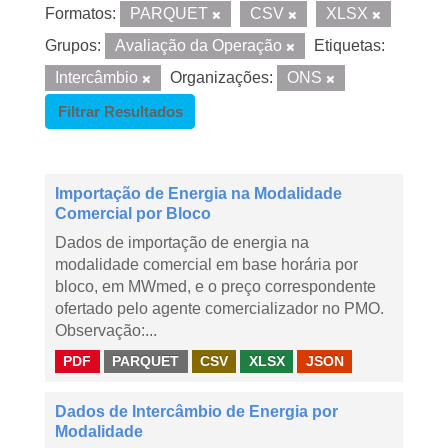
Formatos:
PARQUET
CSV
XLSX
Grupos:
Avaliação da Operação
Etiquetas:
Intercâmbio
Organizações:
ONS
Filtrar Resultados
Importação de Energia na Modalidade
Comercial por Bloco
Dados de importação de energia na
modalidade comercial em base horária por
bloco, em MWmed, e o preço correspondente
ofertado pelo agente comercializador no PMO.
Observação:...
PDF
PARQUET
CSV
XLSX
JSON
Dados de Intercâmbio de Energia por
Modalidade