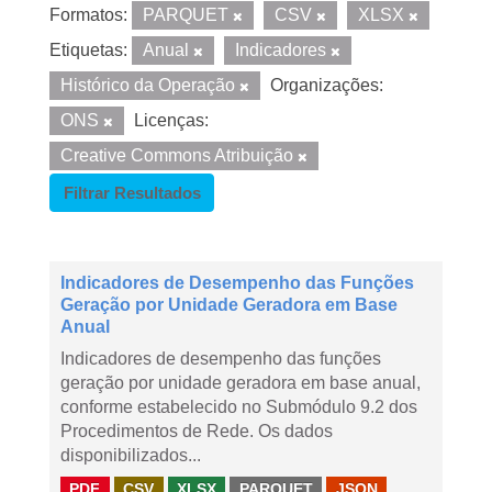
Formatos:
PARQUET
CSV
XLSX
Etiquetas:
Anual
Indicadores
Histórico da Operação
Organizações:
ONS
Licenças:
Creative Commons Atribuição
Filtrar Resultados
Indicadores de Desempenho das Funções
Geração por Unidade Geradora em Base
Anual
Indicadores de desempenho das funções
geração por unidade geradora em base anual,
conforme estabelecido no Submódulo 9.2 dos
Procedimentos de Rede. Os dados
disponibilizados...
PDF
CSV
XLSX
PARQUET
JSON