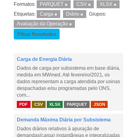
Formatos:
PARQUET
CSV
XLSX
Etiquetas:
Carga
Diário
Grupos:
Avaliação da Operação
Filtrar Resultados
Carga de Energia Diária
Dados de carga por subsistema em base diária,
medida em MWmed. Até fevereiro/2021, os
dados representam a carga atendida por usinas
despachadas e/ou programadas pelo ONS,
com...
PDF
CSV
XLSX
PARQUET
JSON
Demanda Máxima Diária por Subsistema
Dados diários relativos à apuração de
demandas(carga) instantâneas e integralizadas