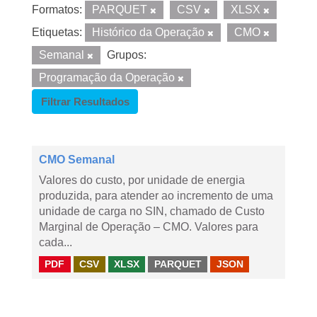
Formatos:
PARQUET
CSV
XLSX
Etiquetas:
Histórico da Operação
CMO
Semanal
Grupos:
Programação da Operação
Filtrar Resultados
CMO Semanal
Valores do custo, por unidade de energia
produzida, para atender ao incremento de uma
unidade de carga no SIN, chamado de Custo
Marginal de Operação – CMO. Valores para
cada...
PDF
CSV
XLSX
PARQUET
JSON