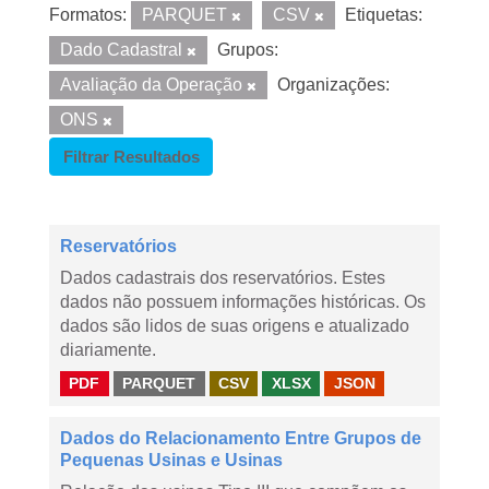
Formatos:
PARQUET
CSV
Etiquetas:
Dado Cadastral
Grupos:
Avaliação da Operação
Organizações:
ONS
Filtrar Resultados
Reservatórios
Dados cadastrais dos reservatórios. Estes
dados não possuem informações históricas. Os
dados são lidos de suas origens e atualizado
diariamente.
PDF
PARQUET
CSV
XLSX
JSON
Dados do Relacionamento Entre Grupos de
Pequenas Usinas e Usinas