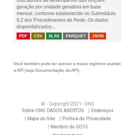
Indicadores de desempenho das funções
geração por unidade geradora em base
mensal, conforme estabelecido no Submódulo
9.2 dos Procedimentos de Rede. Os dados
disponibilizados...
PDF
CSV
XLSX
PARQUET
JSON
Você também pode ter acesso a esses registros usando
a
API
(veja
Documentação da API
).
© - Copyright
2021
- ONS
Sobre ONS DADOS ABERTOS
Endereços
Mapa do Site
Politica de Privacidade
Membro do GO15