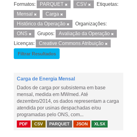
Formatos:
PARQUET
CSV
Etiquetas:
Mensal
Carga
Histórico da Operação
Organizações:
ONS
Grupos:
Avaliação da Operação
Licenças:
Creative Commons Atribuição
Filtrar Resultados
Carga de Energia Mensal
Dados de carga por subsistema em base
mensal, medida em MWmed. Até
dezembro/2014, os dados representam a carga
atendida por usinas despachadas e/ou
programadas pelo ONS, com...
PDF
CSV
PARQUET
JSON
XLSX