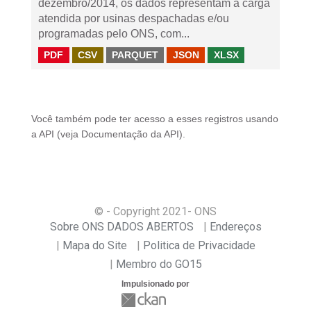
dezembro/2014, os dados representam a carga
atendida por usinas despachadas e/ou
programadas pelo ONS, com...
PDF
CSV
PARQUET
JSON
XLSX
Você também pode ter acesso a esses registros usando
a
API
(veja
Documentação da API
).
© - Copyright
2021
- ONS
Sobre ONS DADOS ABERTOS
Endereços
Mapa do Site
Politica de Privacidade
Membro do GO15
Impulsionado por