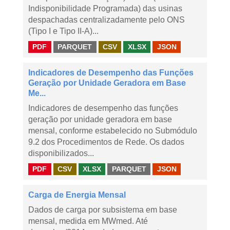
Indisponibilidade Programada) das usinas
despachadas centralizadamente pelo ONS
(Tipo I e Tipo II-A)...
PDF
PARQUET
CSV
XLSX
JSON
Indicadores de Desempenho das Funções
Geração por Unidade Geradora em Base
Me...
Indicadores de desempenho das funções
geração por unidade geradora em base
mensal, conforme estabelecido no Submódulo
9.2 dos Procedimentos de Rede. Os dados
disponibilizados...
PDF
CSV
XLSX
PARQUET
JSON
Carga de Energia Mensal
Dados de carga por subsistema em base
mensal, medida em MWmed. Até