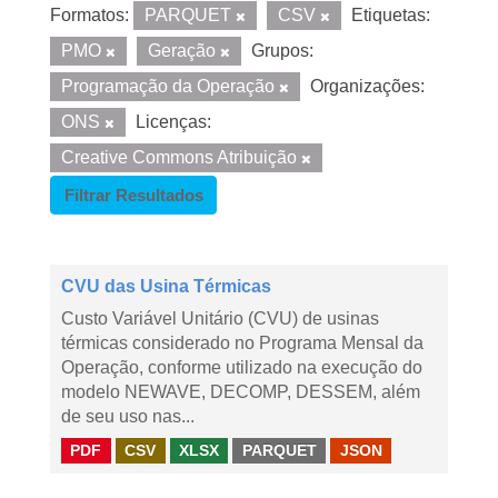
Formatos:
PARQUET
CSV
Etiquetas:
PMO
Geração
Grupos:
Programação da Operação
Organizações:
ONS
Licenças:
Creative Commons Atribuição
Filtrar Resultados
CVU das Usina Térmicas
Custo Variável Unitário (CVU) de usinas
térmicas considerado no Programa Mensal da
Operação, conforme utilizado na execução do
modelo NEWAVE, DECOMP, DESSEM, além
de seu uso nas...
PDF
CSV
XLSX
PARQUET
JSON