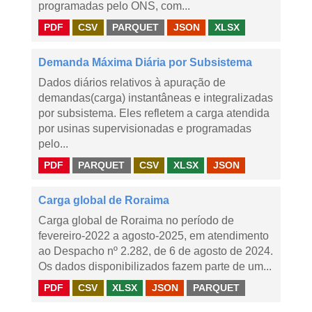
programadas pelo ONS, com...
PDF
CSV
PARQUET
JSON
XLSX
Demanda Máxima Diária por Subsistema
Dados diários relativos à apuração de
demandas(carga) instantâneas e integralizadas
por subsistema. Eles refletem a carga atendida
por usinas supervisionadas e programadas
pelo...
PDF
PARQUET
CSV
XLSX
JSON
Carga global de Roraima
Carga global de Roraima no período de
fevereiro-2022 a agosto-2025, em atendimento
ao Despacho nº 2.282, de 6 de agosto de 2024.
Os dados disponibilizados fazem parte de um...
PDF
CSV
XLSX
JSON
PARQUET