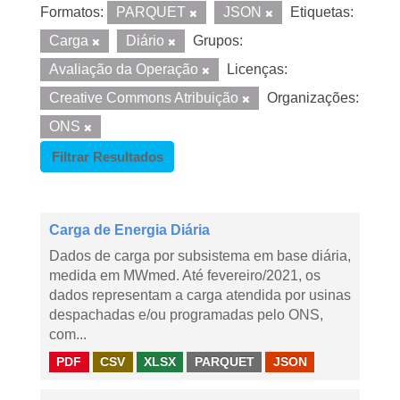
Formatos:
PARQUET
JSON
Etiquetas:
Carga
Diário
Grupos:
Avaliação da Operação
Licenças:
Creative Commons Atribuição
Organizações:
ONS
Filtrar Resultados
Carga de Energia Diária
Dados de carga por subsistema em base diária,
medida em MWmed. Até fevereiro/2021, os
dados representam a carga atendida por usinas
despachadas e/ou programadas pelo ONS,
com...
PDF
CSV
XLSX
PARQUET
JSON